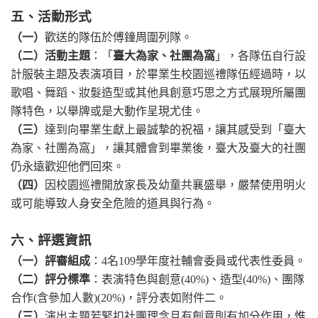
五、活動形式
（一）
歡送的隊伍於傅鐘周圍列隊。
（二）活動主題
：「
臺大為家、社團為窩
」，各隊伍自行設
計服裝主題及表演項目，於畢業生校園巡禮隊伍經過時，以
歌唱、舞蹈、妝髮造型或其他具創意巧思之方式展現所屬團
隊特色，以舉牌或是大動作呈現尤佳。
（三）
達到向畢業生獻上最誠摯的祝福，讓其感受到「臺大
為家、社團為窩」，讓其體會到畢業後，臺大及臺大的社團
仍永遠歡迎他們回來。
（四）
因校園巡禮開放家長及幼童共襄盛舉，嚴禁使用明火
或可能導致人身安全危險的道具與行為。
六、評選資訊
（一）評審組成
：
4
名
109
學年度社輔會委員或代表性委員。
（二）評分標準
：表演特色與創意
(40%)
、造型
(40%)
、團隊
合作
(
含參加人數
)(20%)
，評分表如附件二。
（三）
演出主題若緊扣社團理念且有創意則有加分作用，惟