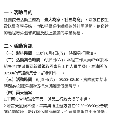
一、活動目的
社團歡送活動主題為「
臺大為家、社團為窩
」，除讓在校生
歡送畢業學長姊，也歡迎畢業後繼續參與社團活動，使巡禮
的過程增添溫馨氛圍及獻上滿滿的畢業祝福。
二、活動資訊
（一）彩排時間
：
110
年
6
月
4
日
(
五
)
，時間另行通知。
（二）活動集合時間
：
6
月
5
日
(
六
)
，本組工作人員
07:00
於本
組集合
(
並派員到新體領取評審及工作人員早餐
)
、表演隊伍
07:30
於傅鐘前集合，詳參附件一。
（三）活動時間
：
6
月
5
日
(
六
)
，
08:00~08:40
，實際開始結束
時間為校園巡禮隊伍行進與離開傅鐘時間。
（四）雨天備案
：
1.
下雨集合地點改至第一與第二行政大樓間走道。
2.
若當天氣候不佳，畢業典禮主辦方會在
07:30~08:00
公告取
消校園巡禮，歡送隊伍即可離開，惟考量學生已出席活動，