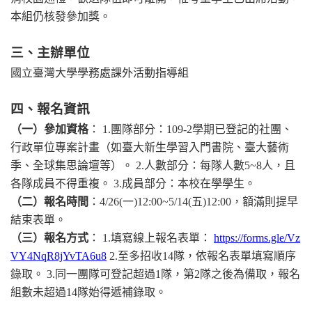
本組仍核發參加獎。
三、主辦單位
國立臺灣大學學務處課外活動指導組
四、報名資訊
（一）參加資格
：
1.
團隊部分：
109-2
學期已登記的社團、
行政單位專案計畫（如臺大新生學習入門書院、臺大藝術
季、全球集思論壇等）。
2.
人數部分：每隊人數
5~8
人，且
各隊成員不得重複。
3.
成員部分：本校在學學生。
（二）報名時間
：
4/26(
一
)12:00~5/14(
五
)12:00
，額滿則提早
結束表單。
（三）報名方式
：
1.
填寫線上報名表單：
https://forms.gle/Vz
VY4NqR8jYvTA6u8
2.
至多招收
14
隊，依報名表單填寫順序
錄取。
3.
同一團隊可登記超過
1
隊，第
2
隊之後為備取，報名
組數未超過
14
隊始得遞補錄取。