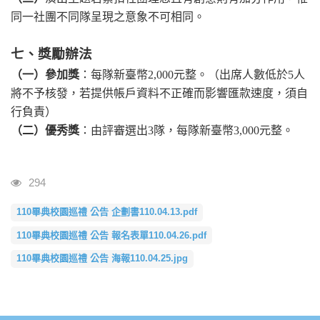
同一社團不同隊呈現之意象不可相同。
七、獎勵辦法
（一）參加獎
：每隊新臺幣
2,000
元整。（出席人數低於
5
人
將不予核發，若提供帳戶資料不正確而影響匯款速度，須自
行負責）
（二）優秀獎
：由評審選出
3
隊，每隊新臺幣
3,000
元整。
瀏覽人次
294
110畢典校園巡禮 公告 企劃書110.04.13.pdf
110畢典校園巡禮 公告 報名表單110.04.26.pdf
110畢典校園巡禮 公告 海報110.04.25.jpg